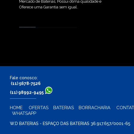
Mercado de Baterias, Possui ótima qualidade e
Oferece uma Garantia sem igual.
Loja de Bateria para Motos Cupece. Otimo preço de baterias pra
motocicletas de toas as cilindradas. Faça agora seu pedido de
bateria na WD
Fale conosco:
(11) 5678-7526
(11) 98992-9495
HOME
OFERTAS
BATERIAS
BORRACHARIA
CONTA
WHATSAPP
W.D BATERIAS - ESPAÇO DAS BATERIAS 36.917.657/0001-65