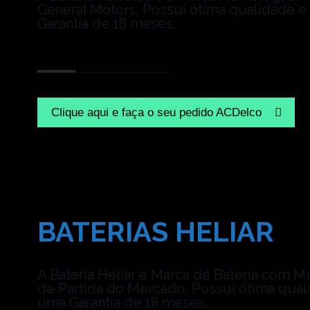
General Motors, Possui ótima qualidade 
Garantia de 18 meses.
Clique aqui e faça o seu pedido ACDelco
BATERIAS HELIAR
A Bateria Heliar é Marca de Bateria com M
de Partida do Mercado, Possui ótima qual
uma Garantia de 18 meses..