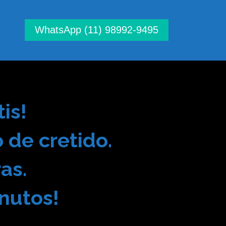
WhatsApp (11) 98992-9495
is!
 de cretido.
as.
nutos!