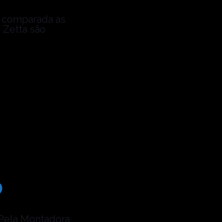
l comparada as
s Zetta são
O
Pela Montadora