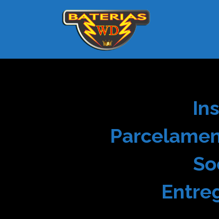
In
Parcelament
So
Entre