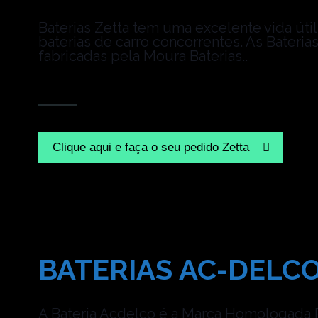
Baterias Zetta tem uma excelente vida úti
baterias de carro concorrentes. As Bateria
fabricadas pela Moura Baterias..
Clique aqui e faça o seu pedido Zetta
BATERIAS AC-DELC
A Bateria Acdelco é a Marca Homologada 