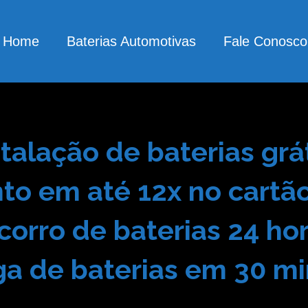
Home
Baterias Automotivas
Fale Conosco
stalação de baterias grát
o em até 12x no cartão
corro de baterias 24 hor
ga de baterias em 30 mi