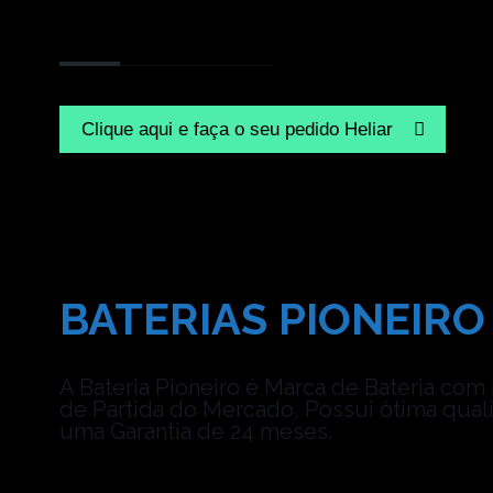
Clique aqui e faça o seu pedido Heliar
BATERIAS PIONEIRO
A Bateria Pioneiro é Marca de Bateria co
de Partida do Mercado, Possui ótima qual
uma Garantia de 24 meses.